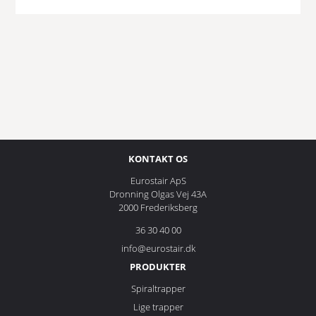
KONTAKT OS
Eurostair ApS
Dronning Olgas Vej 43A
2000 Frederiksberg
36 30 40 00
info@eurostair.dk
PRODUKTER
Spiraltrapper
Lige trapper