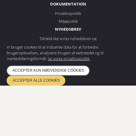
DOKUMENTATION
Privatlivspolitik
Miljøpolitik
NYHEDSBREV
Tilmeld dig vores nyhedsbrev og
få de seneste nyheder
Vi bruger cookies til at indsamle data for at forbedre
brugeroplevelsen, analysere brugen af webstedet og til
markedsføringsformål.
Se vores privatlivspolitik
TILMELD
ACCEPTER KUN NØDVENDIGE COOKIES
ACCEPTER ALLE COOKIES
ETA 17/0685
Kvalitetsstyring EN ISO 9001
Miljøstyring ISO 14001
Certificeret i henhold til EN 1090 & EN 3834
Copyright
2026
©
Eurostair AB