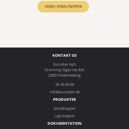
VORES SPIRALTRAPPER
KONTAKT OS
Eurostair ApS
Dronning Olgas Vej 43A
2000 Frederiksberg
36 30 40 00
info@eurostair.dk
PRODUKTER
Spiraltrapper
Lige trapper
DOKUMENTATION