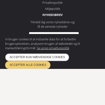
Privatlivspolitik
Miljøpolitik
NYHEDSBREV
Tilmeld dig vores nyhedsbrev og
få de seneste nyheder
Vi bruger cookies til at indsamle data for at forbedre
brugeroplevelsen, analysere brugen af webstedet og til
TILMELD
markedsføringsformål.
Se vores privatlivspolitik
ACCEPTER KUN NØDVENDIGE COOKIES
ETA 17/0685
ACCEPTER ALLE COOKIES
Kvalitetsstyring EN ISO 9001
Miljøstyring ISO 14001
Certificeret i henhold til EN 1090 & EN 3834
Copyright
2026
©
Eurostair AB