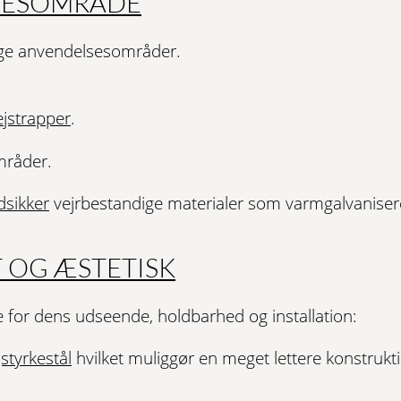
SESOMRÅDE
llige anvendelsesområder.
ejstrapper
.
områder.
dsikker
vejrbestandige materialer som varmgalvaniseret 
T OG ÆSTETISK
lle for dens udseende, holdbarhed og installation:
styrkestål
hvilket muliggør en meget lettere konstrukt