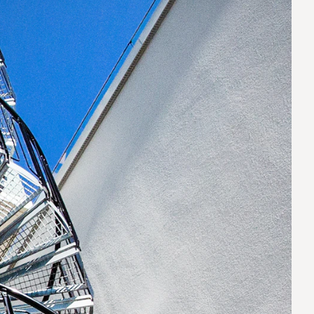
ARVER
 krav. Eksklusivt håndværk møder elegant, minimalistisk
ARVER