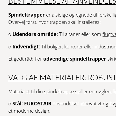
BESTEMMELSE AF ANVENDEL
Spindeltrapper
er alsidige og egnede til forske
Overvej først, hvor trappen skal installeres:
o
Udendørs område:
Til altaner eller som
flugtv
o
Indvendigt:
Til boliger, kontorer eller industri
Et godt råd: For
udvendige spindeltrapper
skri
VALG AF MATERIALER: ROBUS
Materialet til din spindeltrappe spiller en nøglero
o
Stål:
EUROSTAIR
anvendelser
innovativt og høj
et moderne design.