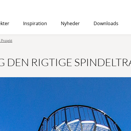
ekter
Inspiration
Nyheder
Downloads
 Projekt
ed Eurostairs spiraltrapper
>
STANDARD
DEN RIGTIGE SPINDELTRA
Velegnet til både indendørs og udendørs brug og kan bru
kontor- eller boligbygninger.
LÆR MERE
→ TILBUDSFORESPØRGSEL
OVE
KORROSIONSBESKYTTELSE
PREMIUM
Omkostningseffektiv spindeltrappe af høj kvalitet, speci