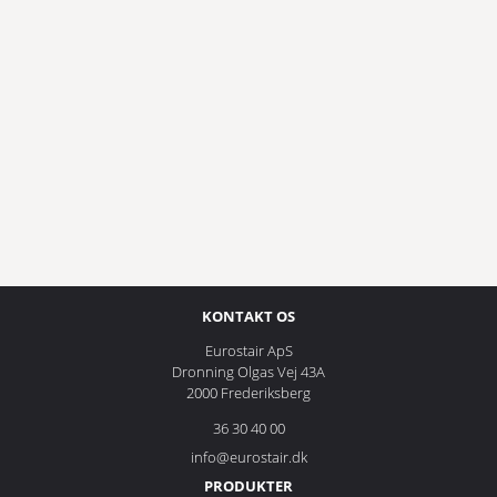
KONTAKT OS
Eurostair ApS
Dronning Olgas Vej 43A
2000 Frederiksberg
36 30 40 00
info@eurostair.dk
PRODUKTER