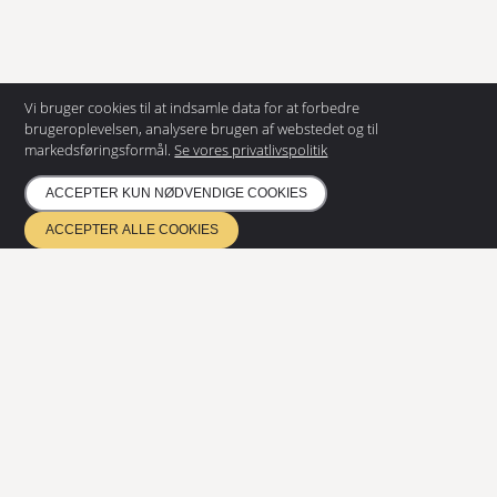
Vi bruger cookies til at indsamle data for at forbedre
brugeroplevelsen, analysere brugen af webstedet og til
markedsføringsformål.
Se vores privatlivspolitik
KONTAKT OS
Eurostair ApS
ACCEPTER KUN NØDVENDIGE COOKIES
Dronning Olgas Vej 43A
ACCEPTER ALLE COOKIES
2000 Frederiksberg
36 30 40 00
info@eurostair.dk
PRODUKTER
Spiraltrapper
Lige trapper
DOKUMENTATION
Privatlivspolitik
Miljøpolitik